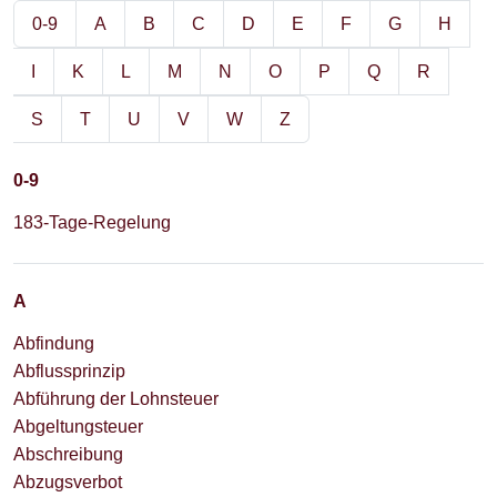
0-9
A
B
C
D
E
F
G
H
I
K
L
M
N
O
P
Q
R
S
T
U
V
W
Z
0-9
183-Tage-Regelung
A
Abfindung
Abflussprinzip
Abführung der Lohnsteuer
Abgeltungsteuer
Abschreibung
Abzugsverbot